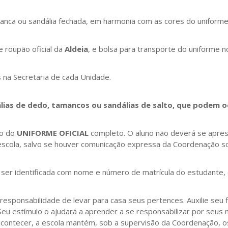
branca ou sandália fechada, em harmonia com as cores do uniforme
 roupão oficial da
Aldeia
, e bolsa para transporte do uniforme no
 na Secretaria de cada Unidade.
lias de dedo, tamancos ou sandálias de salto, que podem oc
so do
UNIFORME OFICIAL
completo. O aluno não deverá se apre
scola, salvo se houver comunicação expressa da Coordenação so
 ser identificada com nome e número de matrícula do estudante
sponsabilidade de levar para casa seus pertences. Auxilie seu f
Seu estímulo o ajudará a aprender a se responsabilizar por seus 
acontecer, a escola mantém, sob a supervisão da Coordenação, o